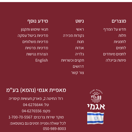
מוצרים
ניווט
מידע נוסף
חדש על המדף
ראשי
תנאי שימוש ותקנון
חלות
נקודות מכירה
מדיניות ביטול עסקה
לחמניות
חנות
מדיניות משלוחים
לחמים
אודות
מדיניות פרטיות
לחמים מיוחדים
גלריה
הצהרת נגישות
פיתות ובייגלה
תקנים וכשרויות
English
דרושים
צור קשר
מאפיית אגמי (נהמא) בע"מ
רח' החיטה 2, פארק תעשיות קיסריה
טל: 04-6276644
פקס: 04-6276556
מוקד שירות צרכנים: 1-700-70-5567
לכל שאלה ופנייה זמינים גם בווטסאפ:
050-989-8003