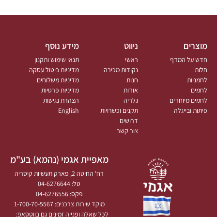
מוצרים
ניווט
מידע נוסף
חדש על המדף
ראשי
תנאי שימוש ותקנון
חלות
נקודות מכירה
מדיניות ביטול עסקה
לחמניות
חנות
מדיניות משלוחים
לחמים
אודות
מדיניות פרטיות
לחמים מיוחדים
גלריה
הצהרת נגישות
פיתות ובייגלה
תקנים וכשרויות
English
דרושים
צור קשר
מאפיית אגמי (נהמא) בע"מ
רח' החיטה 2, פארק תעשיות קיסריה
טל: 04-6276644
פקס: 04-6276556
מוקד שירות צרכנים: 1-700-70-5567
לכל שאלה ופנייה זמינים גם בווטסאפ: