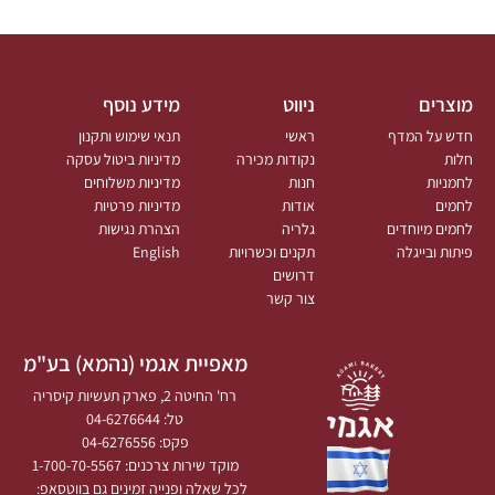
מוצרים
ניווט
מידע נוסף
חדש על המדף
ראשי
תנאי שימוש ותקנון
חלות
נקודות מכירה
מדיניות ביטול עסקה
לחמניות
חנות
מדיניות משלוחים
לחמים
אודות
מדיניות פרטיות
לחמים מיוחדים
גלריה
הצהרת נגישות
פיתות ובייגלה
תקנים וכשרויות
English
דרושים
צור קשר
מאפיית אגמי (נהמא) בע"מ
רח' החיטה 2, פארק תעשיות קיסריה
טל: 04-6276644
פקס: 04-6276556
מוקד שירות צרכנים: 1-700-70-5567
לכל שאלה ופנייה זמינים גם בווטסאפ: