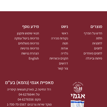
מוצרים
ניווט
מידע נוסף
חדש על המדף
ראשי
תנאי שימוש ותקנון
חלות
נקודות מכירה
מדיניות ביטול עסקה
לחמניות
חנות
מדיניות משלוחים
לחמים
אודות
מדיניות פרטיות
לחמים מיוחדים
גלריה
הצהרת נגישות
פיתות ובייגלה
תקנים וכשרויות
English
דרושים
צור קשר
מאפיית אגמי (נהמא) בע"מ
רח' החיטה 2, פארק תעשיות קיסריה
טל: 04-6276644
פקס: 04-6276556
מוקד שירות צרכנים: 1-700-70-5567